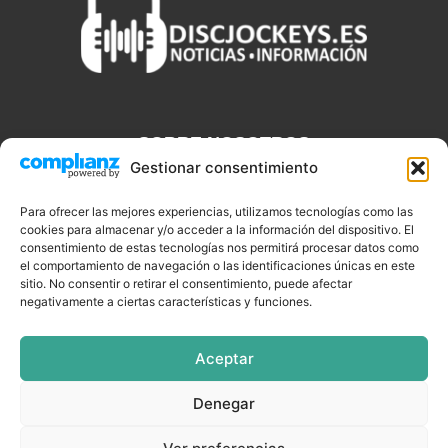
SOBRE NOSOTROS
Gestionar consentimiento
Discjockeys.es es el portal web donde podrás conseguir todo lo
que necesitas saber sobre noticias, novedades, tecnologías y
Para ofrecer las mejores experiencias, utilizamos tecnologías como las
cookies para almacenar y/o acceder a la información del dispositivo. El
aplicaciones que te ayudaran a ser un mejor Djs.
consentimiento de estas tecnologías nos permitirá procesar datos como
el comportamiento de navegación o las identificaciones únicas en este
sitio. No consentir o retirar el consentimiento, puede afectar
negativamente a ciertas características y funciones.
SÍGUENOS
Aceptar
Denegar
CELEBRIDADES
EQUIPAMIENTO
EVENTOS
SOFTWARE