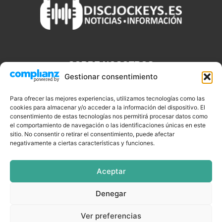
SOBRE NOSOTROS
Gestionar consentimiento
Discjockeys.es es el portal web donde podrás conseguir todo lo
que necesitas saber sobre noticias, novedades, tecnologías y
Para ofrecer las mejores experiencias, utilizamos tecnologías como las
aplicaciones que te ayudaran a ser un mejor Djs.
cookies para almacenar y/o acceder a la información del dispositivo. El
consentimiento de estas tecnologías nos permitirá procesar datos como
el comportamiento de navegación o las identificaciones únicas en este
sitio. No consentir o retirar el consentimiento, puede afectar
negativamente a ciertas características y funciones.
SÍGUENOS
Aceptar
Denegar
CELEBRIDADES
EQUIPAMIENTO
EVENTOS
SOFTWARE
Ver preferencias
TUTORIALES
TOP SEMANALES