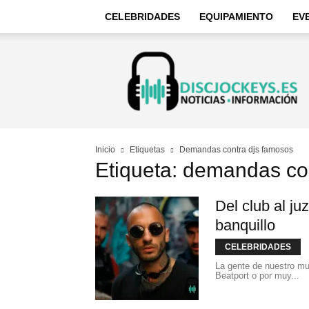
CELEBRIDADES
EQUIPAMIENTO
EV
Discjockeys
–
Noticias
e
información
Inicio
Etiquetas
Demandas contra djs famosos
Etiqueta: demandas co
Del club al ju
banquillo
CELEBRIDADES
La gente de nuestro mun
Beatport o por muy...