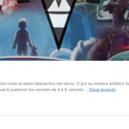
ido como el sabio hiperactivo del tecno. O por su nombre artístico S
¿Qué
cual lo padecen los varones de 4 a 6 varones …
Sigue leyendo
hace
tan
especi
a
Savant