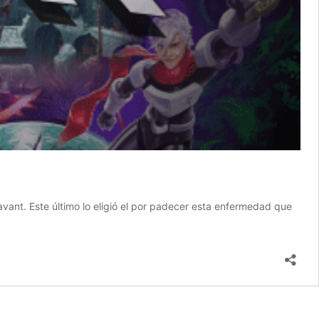
avant. Este último lo eligió el por padecer esta enfermedad que
al
?