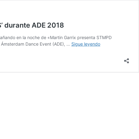
S’ durante ADE 2018
mpañando en la noche de «Martin Garrix presenta STMPD
Martin
 al Ámsterdam Dance Event (ADE), …
Sigue leyendo
Garrix
anuncia
los
artistas
que
lo
acompañaran
la
noche
del
‘STMPD
RCRDS’
durante
ADE