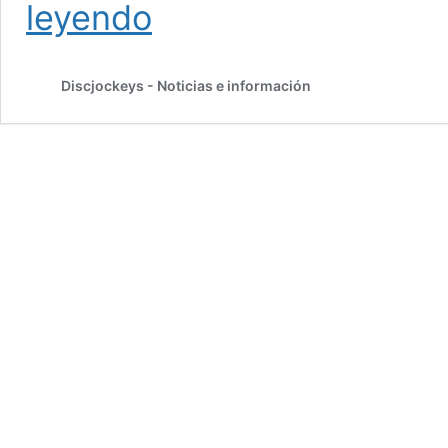
En
leyendo
otoño
sale
a
Discjockeys - Noticias e información
la
venta
SC5000M
Prime